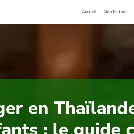
Accueil
Mon histoire
er en Thaïland
ants : le guide