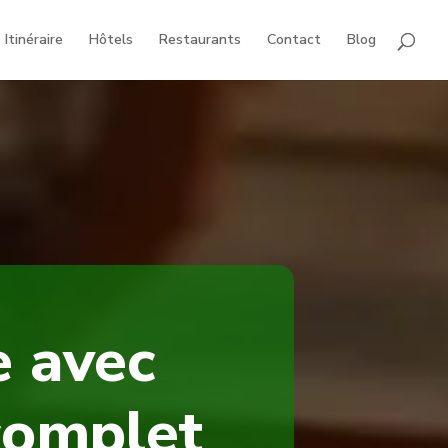
Itinéraire
Hôtels
Restaurants
Contact
Blog
e avec
 complet