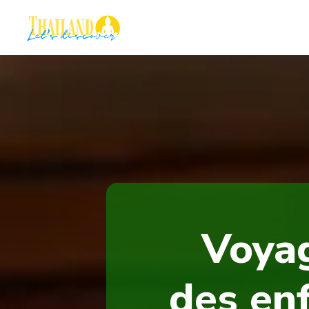
Voyag
des enf