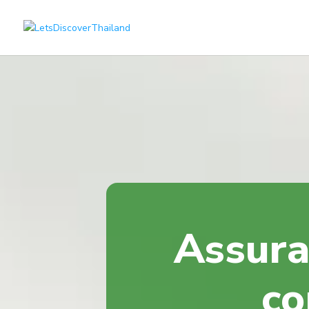
Assura
co