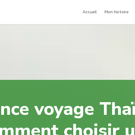
Accueil
Mon histoire
nce voyage Thaï
mment choisir 