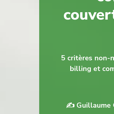
couver
5 critères non-
billing et co
✍️ Guillaume 